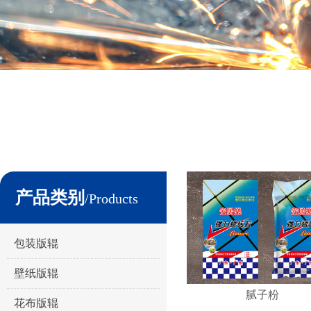
产品类别
/Products
包装版辊
壁纸版辊
腻子粉
花布版辊