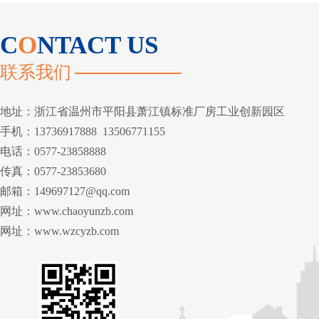
C
O
NTACT US
联系我们
地址：浙江省温州市平阳县萧江镇标准厂房工业创新园区
手机：
13736917888 13506771155
电话：0577-23858888
传真：0577-23853680
邮箱：149697127@qq.com
网址：www.chaoyunzb.com
网址：www.wzcyzb.com