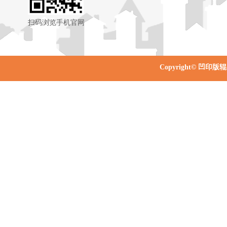
扫码浏览手机官网​
Copyright©
凹印版