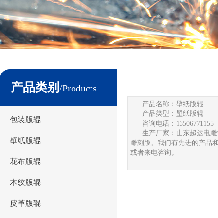
产品类别
/Products
产品名称：壁纸版辊
产品类型：壁纸版辊
包装版辊
咨询电话：13506771155
生产厂家：山东超运电雕
壁纸版辊
雕刻版。我们有先进的产品
或者来电咨询。
花布版辊
木纹版辊
皮革版辊