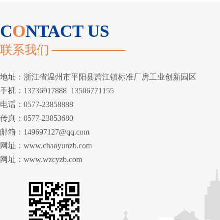
C
O
NTACT US
联系我们
地址：浙江省温州市平阳县萧江镇标准厂房工业创新园区
手机：
13736917888 13506771155
电话：0577-23858888
传真：0577-23853680
邮箱：149697127@qq.com
网址：www.chaoyunzb.com
网址：www.wzcyzb.com